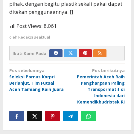
pihak, dengan begitu plastik sekali pakai dapat
ditekan penggunaannya. []
Post Views:
8,061
oleh
Redaksi Beaktual
Ikuti Kami Pada
Navigasi
Pos sebelumnya
Pos berikutnya
pos
Seleksi Pornas Korpri
Pemerintah Aceh Raih
Berlanjut, Tim Futsal
Penghargaan Paling
Aceh Tamiang Raih Juara
Transpormatif di
Indonesia dari
Kemendikbudristek RI