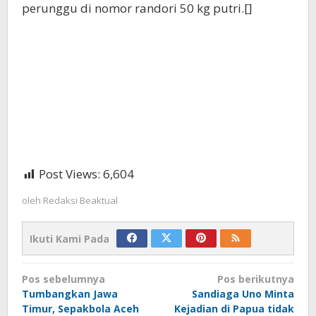
perunggu di nomor randori 50 kg putri.[]
Post Views:
6,604
oleh
Redaksi Beaktual
Ikuti Kami Pada
Navigasi
Pos sebelumnya
Pos berikutnya
pos
Tumbangkan Jawa
Sandiaga Uno Minta
Timur, Sepakbola Aceh
Kejadian di Papua tidak