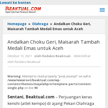
Lewati ke konten
Homepage
»
Olahraga
»
Andalkan Choku Geri,
Maisarah Tambah Medali Emas untuk Aceh
Andalkan Choku Geri, Maisarah Tambah
Medali Emas untuk Aceh
Oktober 13, 2021
oleh
Redaksi Beaktual
-
6604 Dilihat
oleh
Redaksi Beaktual
Warning
: Attempt to read property "post_excerpt" on null in
/www/wwwroot/beaktual.com/wp-
content/themes/majalahpro/template-parts/content-
single.php
on line
90
Sentani, Beaktual.com
– Perjuangan keras
kenshi (atlet kempo) di ajang Pekan Olahraga