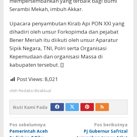
mempersembahkan yang terbaik bagi Bumi
Serambi Mekah, imbuh Akkar.
Upacara penyambutan Kirab Api PON XXI yang
dihadiri oleh unsur Forkopimda dan pejabat
Bener Meriah itu diikuti oleh unsur Aparatur
Sipik Negara, TNI, Polri serta Organisasi
Kepemudaan dan organisasi Massa di
kabupaten tersebut. []
Post Views:
8,021
oleh
Redaksi Beaktual
Ikuti Kami Pada
Navigasi
Pos sebelumnya
Pos berikutnya
pos
Pemerintah Aceh
Pj Gubernur Safrizal