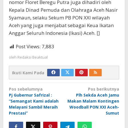
nomor Floret Beregu Putra juga dihadiri oleh
Kepala Dinad Pemuda dan Olahraga Aceh Nasir
Syamaun, selaku Sekum PB PON XXI wilayah
Aceh yang juga menjabat sebagai Keua Ikatan
Anggar Seluruh Indonesia (Ikasi) Aceh. []
Post Views:
7,883
oleh
Redaksi Beaktual
Ikuti Kami Pada
Navigasi
Pos sebelumnya
Pos berikutnya
pos
Pj Gubernur Safrizal :
Plh Sekda Aceh Jamu
“Semangat Kami adalah
Makan Malam Kontingen
Melayani Sambil Meraih
Woodball PON XXI Aceh-
Prestasi”
Sumut