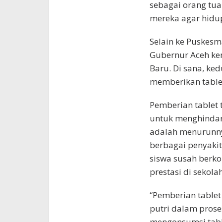
sebagai orang tu
mereka agar hidup
Selain ke Puskesm
Gubernur Aceh ke
Baru. Di sana, k
memberikan table
Pemberian tablet
untuk menghindar
adalah menurunnya
berbagai penyakit
siswa susah berk
prestasi di sekolah
“Pemberian tablet
putri dalam pros
mengonsumsi tabl