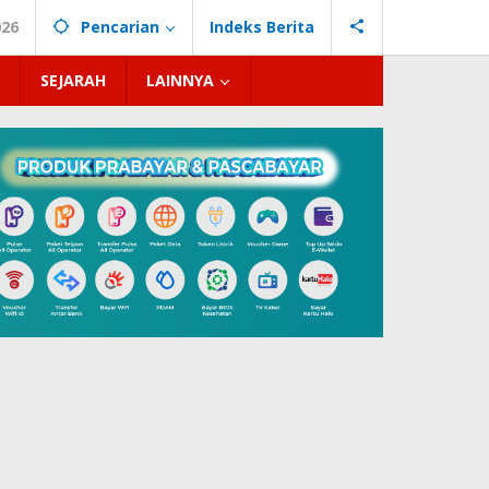
026
Pencarian
Indeks Berita
SEJARAH
LAINNYA