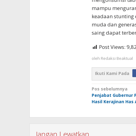
mampu mengurangi
keadaan stunting d
muda dan generas
saing dapat terbe
Post Views:
9,8
oleh
Redaksi Beaktual
Ikuti Kami Pada
Navigasi
Pos sebelumnya
Penjabat Gubernur P
pos
Hasil Kerajinan Has 
Jangan Lewatkan