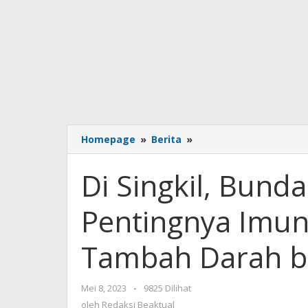
Homepage
»
Berita
»
Di
Singkil,
Bunda
Di Singkil, Bund
PAUD
Aceh
Pentingnya Imun
Bicara
Pentingnya
Imunisasi
Tambah Darah b
dan
Minum
Tablet
Mei 8, 2023
oleh
-
9825 Dilihat
Tambah
Redaksi
oleh
Redaksi Beaktual