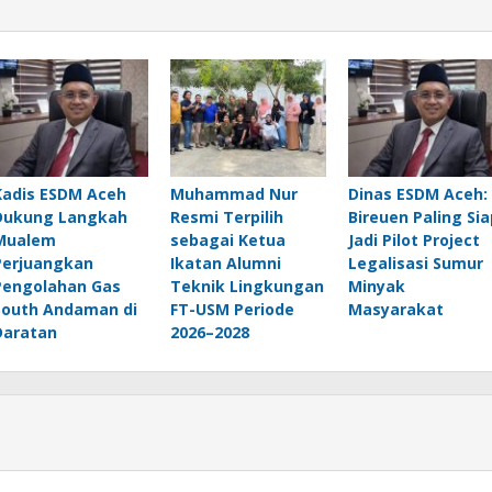
Kadis ESDM Aceh
Muhammad Nur
Dinas ESDM Aceh:
Dukung Langkah
Resmi Terpilih
Bireuen Paling Sia
Mualem
sebagai Ketua
Jadi Pilot Project
Perjuangkan
Ikatan Alumni
Legalisasi Sumur
Pengolahan Gas
Teknik Lingkungan
Minyak
South Andaman di
FT-USM Periode
Masyarakat
Daratan
2026–2028