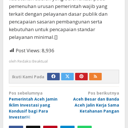
pemenuhan urusan pemerintah wajib yang
terkait dengan pelayanan dasar publik dan
pencapaian sasaran pembangunan serta
kebutuhan untuk pencapaian standar
pelayanan minimal.[]
Post Views:
8,936
oleh
Redaksi Beaktual
Ikuti Kami Pada
Navigasi
Pos sebelumnya
Pos berikutnya
pos
Pemerintah Aceh Jamin
Aceh Besar dan Banda
Iklim Investasi yang
Aceh Jalin Kerja Sama
Kondusif bagi Para
Ketahanan Pangan
Investor￼