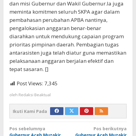
dan misi Gubernur dan Wakil Gubernur.Ia juga
meminta komitmen seluruh SKPA agar dalam
pembahasan perubahan APBA nantinya,
pengalokasian anggaran benar-benar
diarahkan untuk mendukung capaian program
prioritas pimpinan daerah. Pembagian tugas
antarasisten juga telah diatur guna memastikan
pelaksanaan anggaran berjalan efektif dan
tepat sasaran. []
Post Views:
7,345
oleh
Redaksi Beaktual
Ikuti Kami Pada
Navigasi
Pos sebelumnya
Pos berikutnya
Gubernur Aceh Muzakir
Gubernur Aceh Muzakir