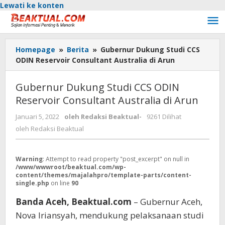
Lewati ke konten
Homepage
»
Berita
»
Gubernur Dukung Studi CCS
ODIN Reservoir Consultant Australia di Arun
Gubernur Dukung Studi CCS ODIN
Reservoir Consultant Australia di Arun
Januari 5, 2022
oleh
Redaksi Beaktual
-
9261 Dilihat
oleh
Redaksi Beaktual
Warning
: Attempt to read property "post_excerpt" on null in
/www/wwwroot/beaktual.com/wp-
content/themes/majalahpro/template-parts/content-
single.php
on line
90
Banda Aceh, Beaktual.com
– Gubernur Aceh,
Nova Iriansyah, mendukung pelaksanaan studi