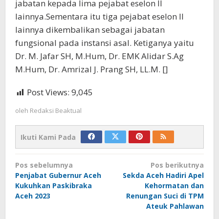
jabatan kepada lima pejabat eselon II
lainnya.Sementara itu tiga pejabat eselon II
lainnya dikembalikan sebagai jabatan
fungsional pada instansi asal. Ketiganya yaitu
Dr. M. Jafar SH, M.Hum, Dr. EMK Alidar S.Ag
M.Hum, Dr. Amrizal J. Prang SH, LL.M. []
Post Views:
9,045
oleh
Redaksi Beaktual
Ikuti Kami Pada
Navigasi
Pos sebelumnya
Pos berikutnya
pos
Penjabat Gubernur Aceh
Sekda Aceh Hadiri Apel
Kukuhkan Paskibraka
Kehormatan dan
Aceh 2023
Renungan Suci di TPM
Ateuk Pahlawan