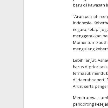
baru di kawasan i
“Arun pernah men
Indonesia. Keberh
negara, tetapi ju
menggerakkan ber
Momentum South 
mengulang keberha
Lebih lanjut, As
harus diprioritas
termasuk menduku
di daerah seperti
Arun, serta pengem
Menurutnya, sumbe
pendorong kesejah