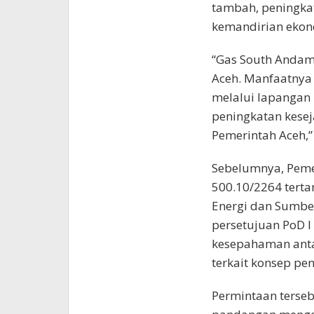
tambah, peningka
kemandirian ekon
“Gas South Andam
Aceh. Manfaatnya
melalui lapangan k
peningkatan kesej
Pemerintah Aceh,”
Sebelumnya, Peme
500.10/2264 terta
Energi dan Sumbe
persetujuan PoD I
kesepahaman anta
terkait konsep pe
Permintaan terse