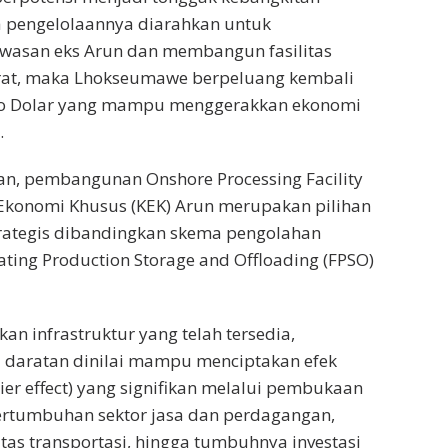
a pengelolaannya diarahkan untuk
asan eks Arun dan membangun fasilitas
rat, maka Lhokseumawe berpeluang kembali
ro Dolar yang mampu menggerakkan ekonomi
.
n, pembangunan Onshore Processing Facility
 Ekonomi Khusus (KEK) Arun merupakan pilihan
trategis dibandingkan skema pengolahan
ing Production Storage and Offloading (FPSO)
an infrastruktur yang telah tersedia,
i daratan dinilai mampu menciptakan efek
ier effect) yang signifikan melalui pembukaan
ertumbuhan sektor jasa dan perdagangan,
itas transportasi, hingga tumbuhnya investasi