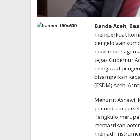
Banda Aceh, Bea
memperkuat kom
pengelolaan sumb
maksimal bagi ma
tegas Gubernur A
mengawal pengem
disampaikan Kepa
(ESDM) Aceh, Asnaw
Menurut Asnawi, 
penundaan perset
Tangkulo merupaka
memastikan poten
menjadi instrum