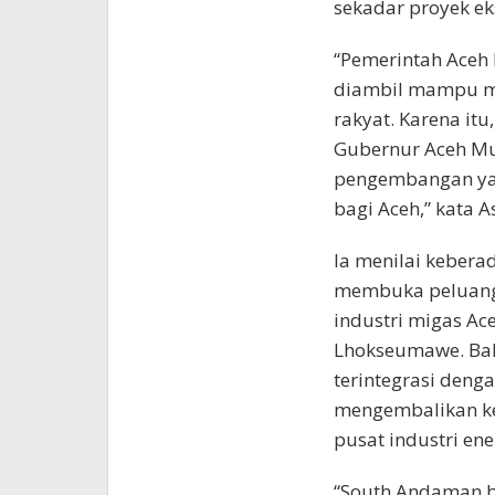
sekadar proyek ek
“Pemerintah Aceh
diambil mampu m
rakyat. Karena i
Gubernur Aceh M
pengembangan ya
bagi Aceh,” kata A
Ia menilai keber
membuka peluang 
industri migas Ac
Lhokseumawe. Bah
terintegrasi denga
mengembalikan ke
pusat industri ene
“South Andaman b