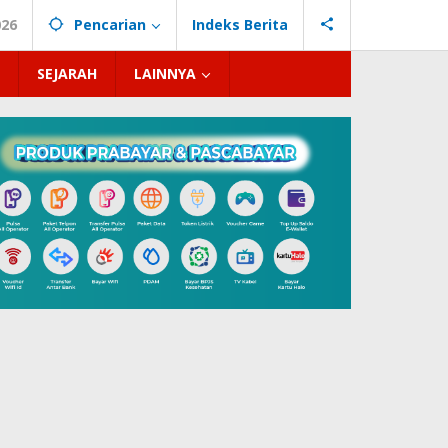
026
Pencarian
Indeks Berita
SEJARAH
LAINNYA