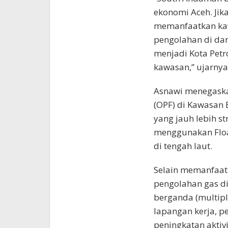
ekonomi Aceh. Jik
memanfaatkan kaw
pengolahan di da
menjadi Kota Pet
kawasan,” ujarnya
Asnawi menegaska
(OPF) di Kawasan
yang jauh lebih s
menggunakan Float
di tengah laut.
Selain memanfaatk
pengolahan gas d
berganda (multipl
lapangan kerja, p
peningkatan aktiv