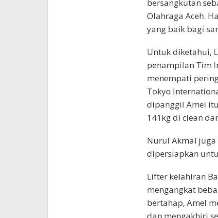
bersangkutan seb
Olahraga Aceh. H
yang baik bagi sang
Untuk diketahui, 
penampilan Tim I
menempati peringk
Tokyo Internationa
dipanggil Amel it
141kg di clean da
Nurul Akmal juga
dipersiapkan unt
Lifter kelahiran 
mengangkat beban
bertahap, Amel m
dan mengakhiri ses