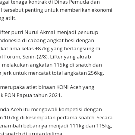
agai tenaga kontrak di Dinas Pemuda dan
al tersebut penting untuk memberikan ekonomi
 atlit.
Lifter putri Nurul Akmal menjadi penutup
ndonesia di cabang angkat besi dengan
at lima kelas +87kg yang berlangsung di
l Forum, Senin (2/8). Lifter yang akrab
u melakukan angkatan 115kg di snatch dan
n jerk untuk mencatat total angkatan 256kg.
 merupaka atlet binaan KONI Aceh yang
uk PON Papua tahun 2021.
Banda Aceh itu mengawali kompetisi dengan
 107kg di kesempatan pertama snatch. Secara
enambah bebannya menjadi 111kg dan 115kg,
i snatch di urutan kelima.