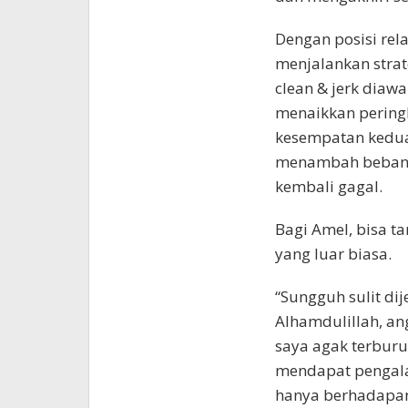
Dengan posisi rela
menjalankan strat
clean & jerk diaw
menaikkan pering
kesempatan kedua
menambah beban m
kembali gagal.
Bagi Amel, bisa 
yang luar biasa.
“Sungguh sulit di
Alhamdulillah, ang
saya agak terburu
mendapat pengalam
hanya berhadapan 