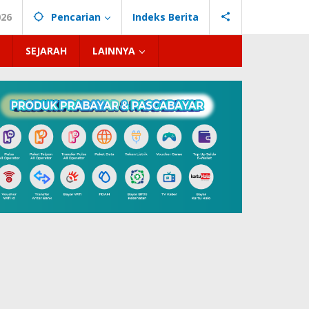
026
Pencarian
Indeks Berita
SEJARAH
LAINNYA