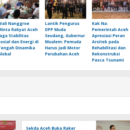
Wali Nanggroe
Lantik Pengurus
Kak Na:
Minta Rakyat Aceh
DPP Muda
Pemerintah Aceh
Jaga Stabilitas
Seudang, Gubernur
Apresiasi Peran
Sosial dan Energi di
Mualem: Pemuda
Arsitek pada
Tengah Dinamika
Harus Jadi Motor
Rehabilitasi dan
Global
Perubahan Aceh
Rekonstruksi
Pasca Tsunami
Sekda Aceh Buka Raker