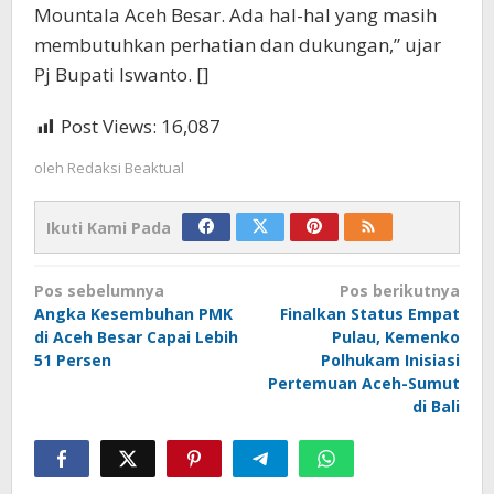
Mountala Aceh Besar. Ada hal-hal yang masih
membutuhkan perhatian dan dukungan,” ujar
Pj Bupati Iswanto. []
Post Views:
16,087
oleh
Redaksi Beaktual
Ikuti Kami Pada
Navigasi
Pos sebelumnya
Pos berikutnya
pos
Angka Kesembuhan PMK
Finalkan Status Empat
di Aceh Besar Capai Lebih
Pulau, Kemenko
51 Persen
Polhukam Inisiasi
Pertemuan Aceh-Sumut
di Bali