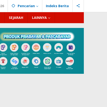
026
Pencarian
Indeks Berita
SEJARAH
LAINNYA