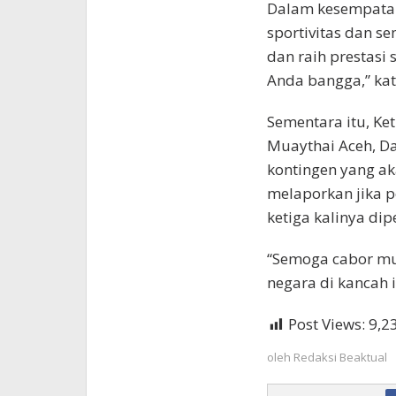
Dalam kesempatan 
sportivitas dan s
dan raih prestasi 
Anda bangga,” kata
Sementara itu, Ke
Muaythai Aceh, D
kontingen yang ak
melaporkan jika 
ketiga kalinya di
“Semoga cabor m
negara di kancah i
Post Views:
9,2
oleh
Redaksi Beaktual