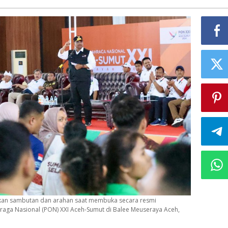
erikan sambutan dan arahan saat membuka secara resmi
aga Nasional (PON) XXI Aceh-Sumut di Balee Meuseraya Aceh,