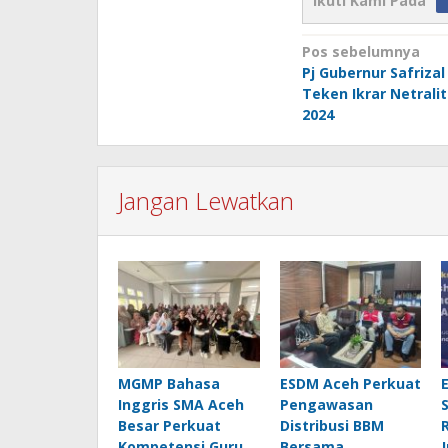
Ikuti Kami Pada
Navigasi
Pos sebelumnya
Pj Gubernur Safriza
pos
Teken Ikrar Netralit
2024
Jangan Lewatkan
MGMP Bahasa
ESDM Aceh Perkuat
Inggris SMA Aceh
Pengawasan
Besar Perkuat
Distribusi BBM
Kompetensi Guru
Bersama