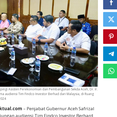
dampingi Asisten Perekonomian dan Pembangunan Sekda Aceh, Dr. Ir.
erima audiensi Tim Findco Investor Berhad dari Malaysia, di Ruang
2024
ktual.com
– Penjabat Gubernur Aceh Safrizal
ungan audiensi Tim Findco Investor Berhard