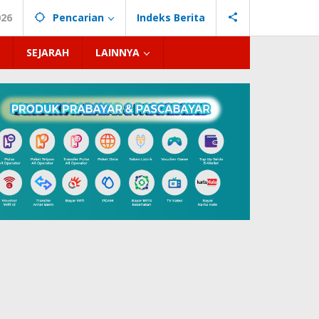
026
Pencarian
Indeks Berita
SEJARAH
LAINNYA