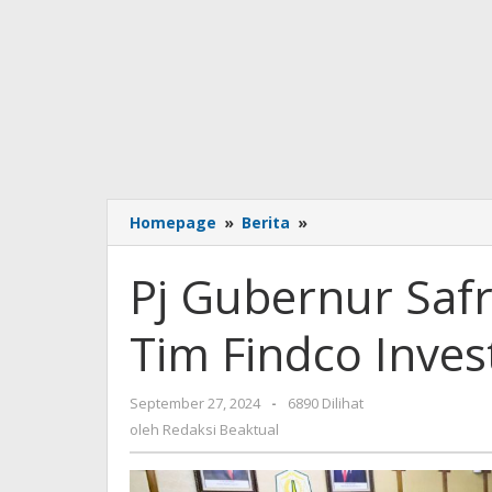
Homepage
»
Berita
»
Pj
Gubernur
Safrizal
Pj Gubernur Saf
Terima
Kunjungan
Tim Findco Inves
Tim
Findco
Investor
September 27, 2024
oleh
-
6890 Dilihat
Berhard
Redaksi
oleh
Redaksi Beaktual
Malaysia
Beaktual