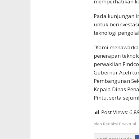
memperhatikan ke
Pada kunjungan ini
untuk berinvesta
teknologi pengola
“Kami menawarkan
penerapan teknolo
perwakilan Findco
Gubernur Aceh tur
Pembangunan Sekd
Kepala Dinas Pen
Pintu, serta sejum
Post Views:
6,8
oleh
Redaksi Beaktual