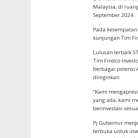
Malaysia, di ruan
September 2024.
Pada kesempatan t
kunjungan Tim Fin
Lulusan terbaik 
Tim Findco Invest
berbagai potensi 
diinginkan.
“Kami mengapresia
yang ada, kami me
berinvestasi sesua
Pj Gubernur menj
terbuka untuk inv