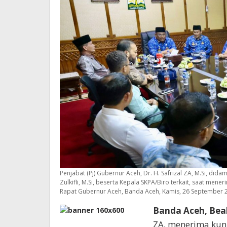
Penjabat (Pj) Gubernur Aceh, Dr. H. Safrizal ZA, M.Si, di
Zulkifli, M.Si, beserta Kepala SKPA/Biro terkait, saat men
Rapat Gubernur Aceh, Banda Aceh, Kamis, 26 September 
Banda Aceh, Bea
ZA, menerima kunj