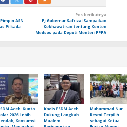
Pos berikutnya
l Pimpin ASN
Pj Gubernur Safrizal Sampaikan
as Pilkada
Kekhawatiran tentang Konten
Medsos pada Deputi Menteri PPPA
ESDM Aceh: Kuota
Kadis ESDM Aceh
Muhammad Nur
Solar 2026 Lebih
Dukung Langkah
Resmi Terpilih
Rendah, Konsumsi
Mualem
sebagai Ketua
Justru Meningkat
Perjuangkan
Ikatan Alumni