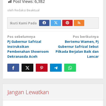
Post Views:
6,382
oleh
Redaksi Beaktual
Ikuti Kami Pada
Navigasi
Pos sebelumnya
Pos berikutnya
pos
Pj Gubernur Safrizal
Bertemu Wamen, Pj
Instruksikan
Gubernur Safrizal Sebut
Pembenahan Showroom
Pilkada Berjalan Baik dan
Dekranasda Aceh
Lancar
Jangan Lewatkan