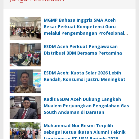
MGMP Bahasa Inggris SMA Aceh
Besar Perkuat Kompetensi Guru
melalui Pengembangan Profesional
Berkelanjutan
ESDM Aceh Perkuat Pengawasan
Distribusi BBM Bersama Pertamina
ESDM Aceh: Kuota Solar 2026 Lebih
Rendah, Konsumsi Justru Meningkat
Kadis ESDM Aceh Dukung Langkah
Mualem Perjuangkan Pengolahan Gas
South Andaman di Daratan
Muhammad Nur Resmi Terpilih
sebagai Ketua Ikatan Alumni Teknik
Lingkungan FT-USM Periode 2026–