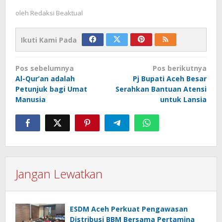
oleh
Redaksi Beaktual
Ikuti Kami Pada
Navigasi
Pos sebelumnya
Pos berikutnya
pos
Al-Qur’an adalah
Pj Bupati Aceh Besar
Petunjuk bagi Umat
Serahkan Bantuan Atensi
Manusia
untuk Lansia
Jangan Lewatkan
ESDM Aceh Perkuat Pengawasan
Distribusi BBM Bersama Pertamina