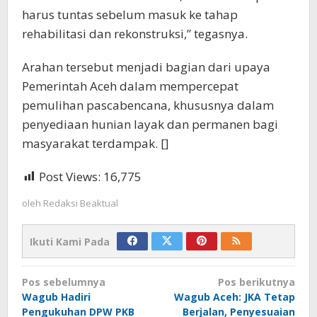
harus tuntas sebelum masuk ke tahap
rehabilitasi dan rekonstruksi,” tegasnya.
Arahan tersebut menjadi bagian dari upaya
Pemerintah Aceh dalam mempercepat
pemulihan pascabencana, khususnya dalam
penyediaan hunian layak dan permanen bagi
masyarakat terdampak. []
Post Views:
16,775
oleh
Redaksi Beaktual
Ikuti Kami Pada
Navigasi
Pos sebelumnya
Pos berikutnya
pos
‎Wagub Hadiri
Wagub Aceh: JKA Tetap
Pengukuhan DPW PKB
Berjalan, Penyesuaian