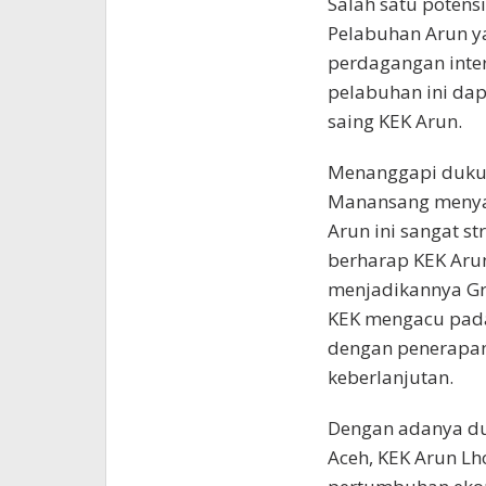
Salah satu potens
Pelabuhan Arun ya
perdagangan inte
pelabuhan ini da
saing KEK Arun.
Menanggapi dukun
Manansang menyam
Arun ini sangat st
berharap KEK Aru
menjadikannya Gre
KEK mengacu pada
dengan penerapan
keberlanjutan.
Dengan adanya du
Aceh, KEK Arun L