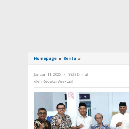
Homepage
»
Berita
»
Tidak
ada
judul
Januari 11, 2025
oleh
-
8828 Dilihat
Redaksi
oleh
Redaksi Beaktual
Beaktual