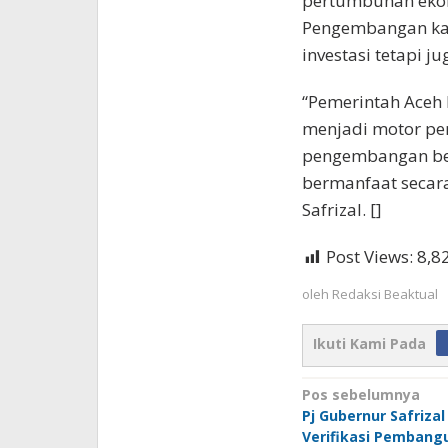
pertumbuhan ekon
Pengembangan kaw
investasi tetapi 
“Pemerintah Aceh
menjadi motor pe
pengembangan berb
bermanfaat secara
Safrizal. []
Post Views:
8,8
oleh
Redaksi Beaktual
Ikuti Kami Pada
Navigasi
Pos sebelumnya
Pj Gubernur Safrizal
pos
Verifikasi Pemban