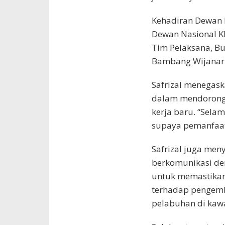
Kehadiran Dewan K
Dewan Nasional KE
Tim Pelaksana, Bu
Bambang Wijanar
Safrizal menegas
dalam mendorong
kerja baru. “Sela
supaya pemanfaata
Safrizal juga me
berkomunikasi den
untuk memastika
terhadap pengemb
pelabuhan di kawa