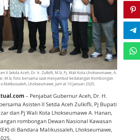
en II Sekda Aceh, Dr. Ir. Zulkifli, M.Si, Pj. Wali Kota Lhokseumawe, A.
yuzar, M.Si, foto bersama saat menyambut kedatangan Rombongan
 Malikussaleh, Lhokseumawe, Jum'at 10 Januari 2025.
ktual.com
– Penjabat Gubernur Aceh, Dr. H.
, bersama Asisten II Setda Aceh Zulkifli, Pj Bupati
zar dan Pj Wali Kota Lhokseumawe A. Hanan,
angan rombongan Dewan Nasional Kawasan
KEK) di Bandara Malikussaleh, Lhokseumawe,
2025.