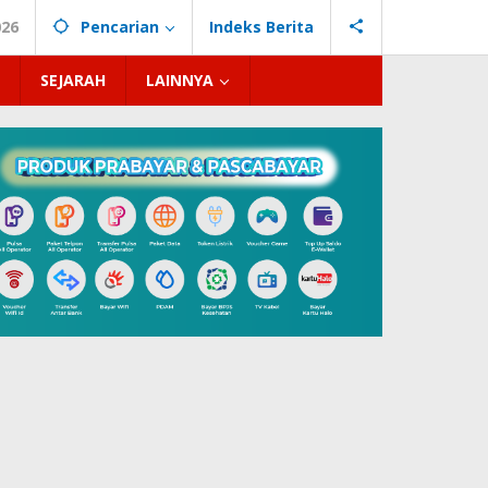
026
Pencarian
Indeks Berita
SEJARAH
LAINNYA