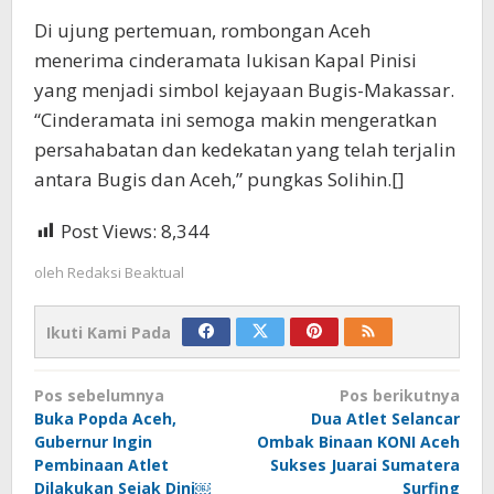
Di ujung pertemuan, rombongan Aceh
menerima cinderamata lukisan Kapal Pinisi
yang menjadi simbol kejayaan Bugis-Makassar.
“Cinderamata ini semoga makin mengeratkan
persahabatan dan kedekatan yang telah terjalin
antara Bugis dan Aceh,” pungkas Solihin.[]
Post Views:
8,344
oleh
Redaksi Beaktual
Ikuti Kami Pada
Navigasi
Pos sebelumnya
Pos berikutnya
pos
Buka Popda Aceh,
Dua Atlet Selancar
Gubernur Ingin
Ombak Binaan KONI Aceh
Pembinaan Atlet
Sukses Juarai Sumatera
Dilakukan Sejak Dini￼
Surfing