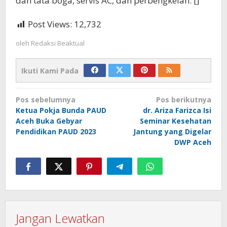
dan tata boga, servis AC, dan perbengkelan. []
Post Views:
12,732
oleh
Redaksi Beaktual
Ikuti Kami Pada
Navigasi
Pos sebelumnya
Pos berikutnya
pos
Ketua Pokja Bunda PAUD
dr. Ariza Farizca Isi
Aceh Buka Gebyar
Seminar Kesehatan
Pendidikan PAUD 2023
Jantung yang Digelar
DWP Aceh
Jangan Lewatkan