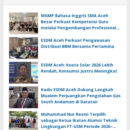
MGMP Bahasa Inggris SMA Aceh
Besar Perkuat Kompetensi Guru
melalui Pengembangan Profesional
Berkelanjutan
ESDM Aceh Perkuat Pengawasan
Distribusi BBM Bersama Pertamina
ESDM Aceh: Kuota Solar 2026 Lebih
Rendah, Konsumsi Justru Meningkat
Kadis ESDM Aceh Dukung Langkah
Mualem Perjuangkan Pengolahan Gas
South Andaman di Daratan
Muhammad Nur Resmi Terpilih
sebagai Ketua Ikatan Alumni Teknik
Lingkungan FT-USM Periode 2026–