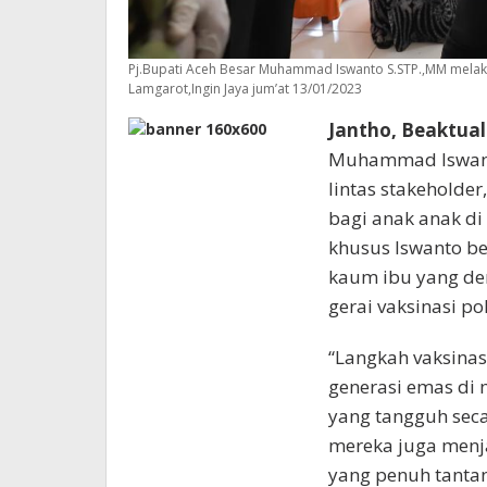
Pj.Bupati Aceh Besar Muhammad Iswanto S.STP.,MM melakuk
Lamgarot,Ingin Jaya jum’at 13/01/2023
Jantho, Beaktua
Muhammad Iswant
lintas stakeholder
bagi anak anak di
khusus Iswanto be
kaum ibu yang de
gerai vaksinasi po
“Langkah vaksinas
generasi emas di
yang tangguh seca
mereka juga menja
yang penuh tantan