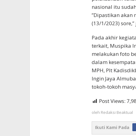
nasional itu suda
”Dipastikan akan 
(13/1/2023) sore,” 
Pada akhir kegiat
terkait, Muspika I
melakukan foto b
dalam kesempatan i
MPH, Plt Kadisdi
Ingin Jaya Almuba
tokoh-tokoh masya
Post Views:
7,9
oleh
Redaksi Beaktual
Ikuti Kami Pada