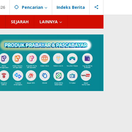
026
Pencarian
Indeks Berita
SEJARAH
LAINNYA