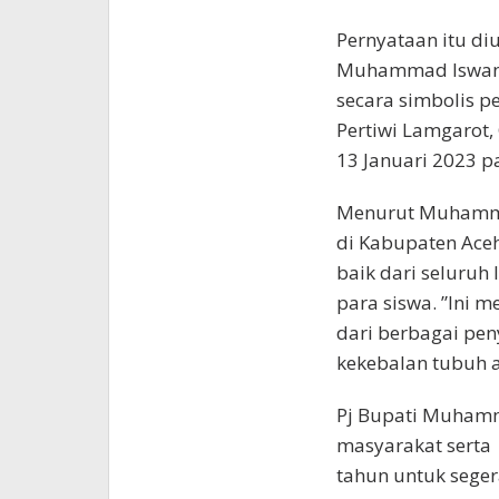
Pernyataan itu di
Muhammad Iswanto 
secara simbolis p
Pertiwi Lamgarot,
13 Januari 2023 pa
Menurut Muhammad
di Kabupaten Ace
baik dari seluruh
para siswa. ”Ini m
dari berbagai pe
kekebalan tubuh a
Pj Bupati Muhamm
masyarakat serta 
tahun untuk sege