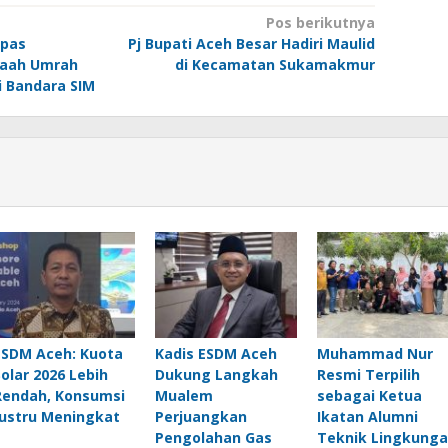
Pos berikutnya
epas
Pj Bupati Aceh Besar Hadiri Maulid
maah Umrah
di Kecamatan Sukamakmur
i Bandara SIM
ESDM Aceh: Kuota
Kadis ESDM Aceh
Muhammad Nur
Solar 2026 Lebih
Dukung Langkah
Resmi Terpilih
Rendah, Konsumsi
Mualem
sebagai Ketua
Justru Meningkat
Perjuangkan
Ikatan Alumni
Pengolahan Gas
Teknik Lingkung