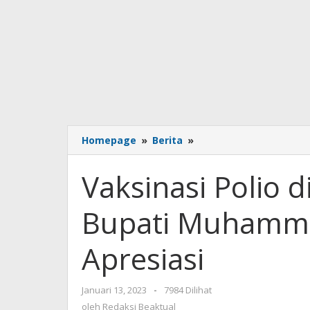
Homepage
»
Berita
»
Vaksinasi
Polio
di
Vaksinasi Polio d
Ingin
Jaya
Bupati Muhamma
Sukses,
Pj
Bupati
Apresiasi
Muhammad
Iswanto
Beri
Januari 13, 2023
oleh
-
7984 Dilihat
Apresiasi
Redaksi
oleh
Redaksi Beaktual