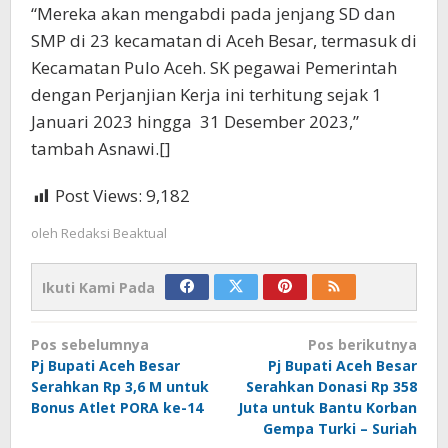
“Mereka akan mengabdi pada jenjang SD dan
SMP di 23 kecamatan di Aceh Besar, termasuk di
Kecamatan Pulo Aceh. SK pegawai Pemerintah
dengan Perjanjian Kerja ini terhitung sejak 1
Januari 2023 hingga 31 Desember 2023,”
tambah Asnawi.[]
Post Views:
9,182
oleh
Redaksi Beaktual
Ikuti Kami Pada
Navigasi
Pos sebelumnya
Pos berikutnya
pos
Pj Bupati Aceh Besar
Pj Bupati Aceh Besar
Serahkan Rp 3,6 M untuk
Serahkan Donasi Rp 358
Bonus Atlet PORA ke-14
Juta untuk Bantu Korban
Gempa Turki – Suriah