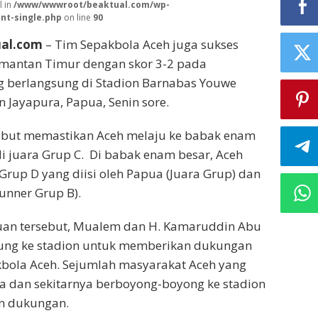
l in
/www/wwwroot/beaktual.com/wp-
nt-single.php
on line
90
ual.com
– Tim Sepakbola Aceh juga sukses
mantan Timur dengan skor 3-2 pada
g berlangsung di Stadion Barnabas Youwe
n Jayapura, Papua, Senin sore.
but memastikan Aceh melaju ke babak enam
i juara Grup C. Di babak enam besar, Aceh
rup D yang diisi oleh Papua (Juara Grup) dan
unner Grup B).
uan tersebut, Mualem dan H. Kamaruddin Abu
sung ke stadion untuk memberikan dukungan
bola Aceh. Sejumlah masyarakat Aceh yang
a dan sekitarnya berboyong-boyong ke stadion
n dukungan.