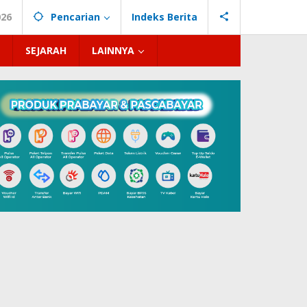
026
Pencarian
Indeks Berita
SEJARAH
LAINNYA