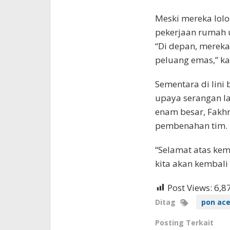
Meski mereka lolos
pekerjaan rumah 
“Di depan, merek
peluang emas,” ka
Sementara di lini
upaya serangan l
enam besar, Fakh
pembenahan tim.
“Selamat atas kem
kita akan kembali 
Post Views:
6,8
Ditag
pon ac
Posting Terkait